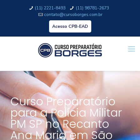
(11) 2221-8493
(11) 98781-2673
contato@cursoborges.com.br
Acesso CPB-EAD
Curso Preparatório
para a Polícia Militar
PM SP no Recanto
Ana Maria em São