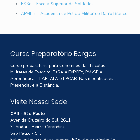
ESSd – Escola Superior de Soldados
APMBB – Academia de Polícia Militar do Barro Branco
Curso Preparatório Borges
Curso preparatório para Concursos das Escolas
Militares do Exército: EsSA e EsPCEx, PM-SP e
Aeronáutica: EEAR, AFA e EPCAR. Nas modalidades:
Presencial e a Distância.
Visite Nossa Sede
CPB - São Paulo
Avenida Cruzeiro do Sul, 2611
3º Andar - Bairro Carandiru
São Paulo - SP.
Estamos localizados a apenas 50 metros da Estação