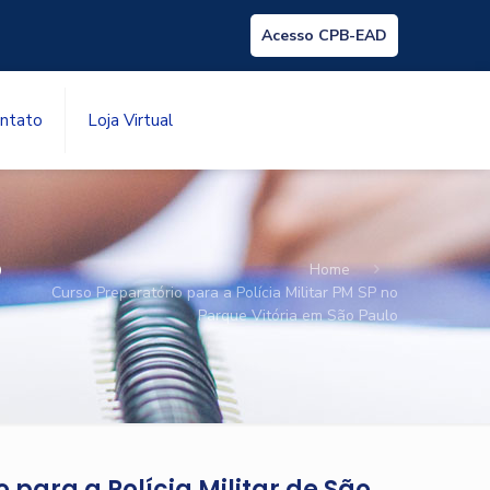
Acesso CPB-EAD
ntato
Loja Virtual
P
Home
Curso Preparatório para a Polícia Militar PM SP no
Parque Vitória em São Paulo
 para a Polícia Militar de São