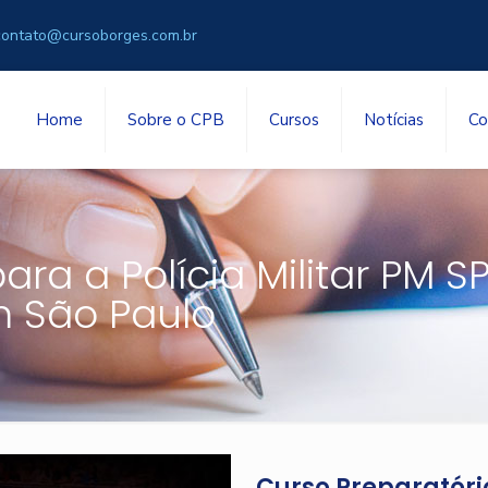
contato@cursoborges.com.br
Home
Sobre o CPB
Cursos
Notícias
Co
ra a Polícia Militar PM S
m São Paulo
Curso Preparatório