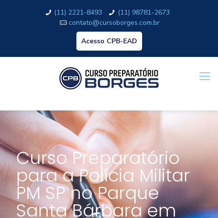
(11) 2221-8493
(11) 98781-2673
contato@cursoborges.com.br
Acesso CPB-EAD
Curso Preparatório
para a Polícia Militar
PM SP no Parque
Santa Bárbara em