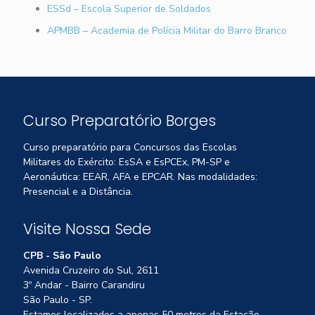
ESSd – Escola Superior de Soldados
APMBB – Academia de Polícia Militar do Barro Branco
Curso Preparatório Borges
Curso preparatório para Concursos das Escolas
Militares do Exército: EsSA e EsPCEx, PM-SP e
Aeronáutica: EEAR, AFA e EPCAR. Nas modalidades:
Presencial e a Distância.
Visite Nossa Sede
CPB - São Paulo
Avenida Cruzeiro do Sul, 2611
3º Andar - Bairro Carandiru
São Paulo - SP.
Estamos localizados a apenas 50 metros da Estação