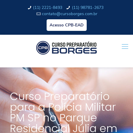
(11) 2221-8493
(11) 98781-2673
contato@cursoborges.com.br
Acesso CPB-EAD
Curso Preparatório
para a Polícia Militar
PM SP no Parque
Residencial Júlia em