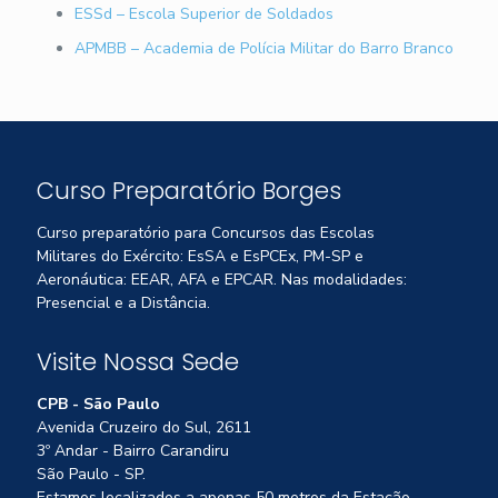
ESSd – Escola Superior de Soldados
APMBB – Academia de Polícia Militar do Barro Branco
Curso Preparatório Borges
Curso preparatório para Concursos das Escolas
Militares do Exército: EsSA e EsPCEx, PM-SP e
Aeronáutica: EEAR, AFA e EPCAR. Nas modalidades:
Presencial e a Distância.
Visite Nossa Sede
CPB - São Paulo
Avenida Cruzeiro do Sul, 2611
3º Andar - Bairro Carandiru
São Paulo - SP.
Estamos localizados a apenas 50 metros da Estação