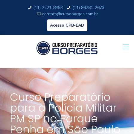
(11) 2221-8493
(11) 98781-2673
contato@cursoborges.com.br
Acesso CPB-EAD
Curso Preparatório
para a Polícia Militar
PM SP no Parque
Penha em São Paulo