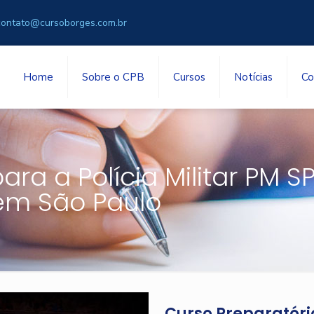
contato@cursoborges.com.br
Home
Sobre o CPB
Cursos
Notícias
Co
ra a Polícia Militar PM S
 em São Paulo
Curso Preparatório