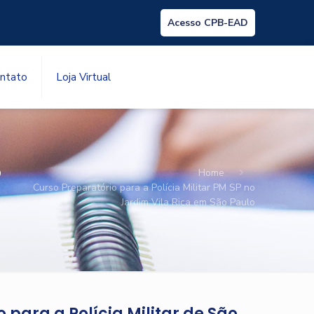
Acesso CPB-EAD
ntato
Loja Virtual
P
Home
Curso Preparatório para a Polícia Militar PM SP no
Jardim Vila Rica em São Paulo
 para a Polícia Militar de São