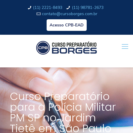
(11) 2221-8493
(11) 98781-2673
contato@cursoborges.com.br
Acesso CPB-EAD
Curso Preparatório
para a Polícia Militar
PM SP no Jardim
Tietê em São Paulo