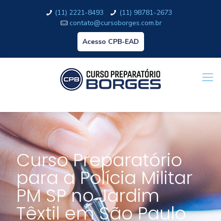
(11) 2221-8493
(11) 98781-2673
contato@cursoborges.com.br
Acesso CPB-EAD
Curso Preparatório
para a Polícia Militar
PM SP no Jardim
Têxtil em São Paulo