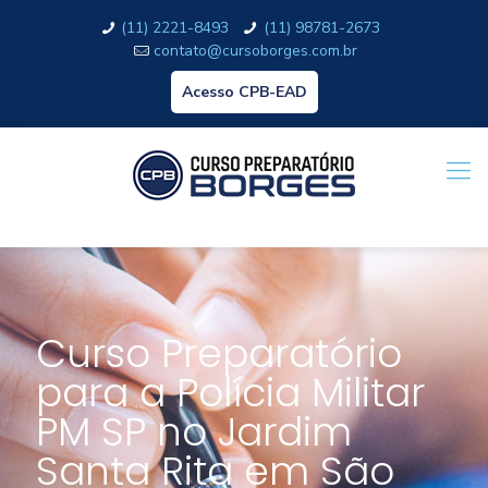
(11) 2221-8493
(11) 98781-2673
contato@cursoborges.com.br
Acesso CPB-EAD
Curso Preparatório
para a Polícia Militar
PM SP no Jardim
Santa Rita em São