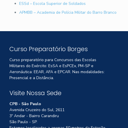
ESSd – Escola Superior de Soldados
APMBB – Academia de Polícia Militar do Barro Branco
Curso Preparatório Borges
Curso preparatório para Concursos das Escolas
Militares do Exército: EsSA e EsPCEx, PM-SP e
Aeronáutica: EEAR, AFA e EPCAR. Nas modalidades:
Presencial e a Distância.
Visite Nossa Sede
CPB - São Paulo
Avenida Cruzeiro do Sul, 2611
3º Andar - Bairro Carandiru
São Paulo - SP.
Estamos localizados a apenas 50 metros da Estação