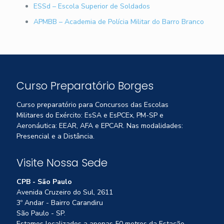
ESSd – Escola Superior de Soldados
APMBB – Academia de Polícia Militar do Barro Branco
Curso Preparatório Borges
Curso preparatório para Concursos das Escolas
Militares do Exército: EsSA e EsPCEx, PM-SP e
Aeronáutica: EEAR, AFA e EPCAR. Nas modalidades:
Presencial e a Distância.
Visite Nossa Sede
CPB - São Paulo
Avenida Cruzeiro do Sul, 2611
3º Andar - Bairro Carandiru
São Paulo - SP.
Estamos localizados a apenas 50 metros da Estação