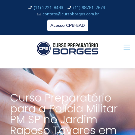
(11) 2221-8493
(11) 98781-2673
contato@cursoborges.com.br
Acesso CPB-EAD
Curso Preparatório
para a Polícia Militar
PM SP no Jardim
Raposo Tavares em