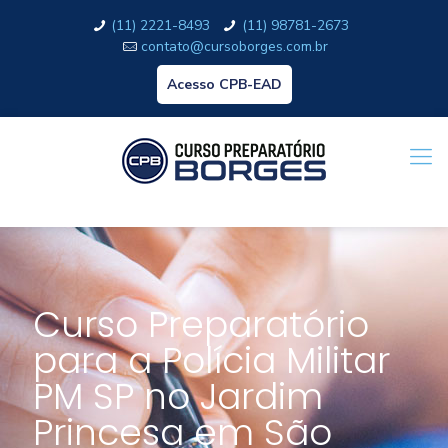
(11) 2221-8493
(11) 98781-2673
contato@cursoborges.com.br
Acesso CPB-EAD
Curso Preparatório
para a Polícia Militar
PM SP no Jardim
Princesa em São