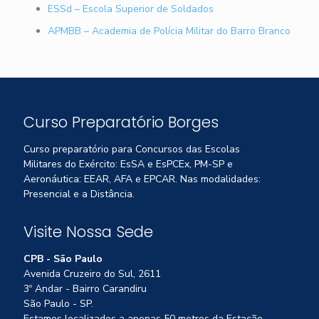
ESSd – Escola Superior de Soldados
APMBB – Academia de Polícia Militar do Barro Branco
Curso Preparatório Borges
Curso preparatório para Concursos das Escolas
Militares do Exército: EsSA e EsPCEx, PM-SP e
Aeronáutica: EEAR, AFA e EPCAR. Nas modalidades:
Presencial e a Distância.
Visite Nossa Sede
CPB - São Paulo
Avenida Cruzeiro do Sul, 2611
3º Andar - Bairro Carandiru
São Paulo - SP.
Estamos localizados a apenas 50 metros da Estação