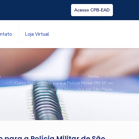
Acesso CPB-EAD
ntato
Loja Virtual
P
Home
Curso Preparatório para a Polícia Militar PM SP no
Jardim Panorama em São Paulo
 para a Polícia Militar de São