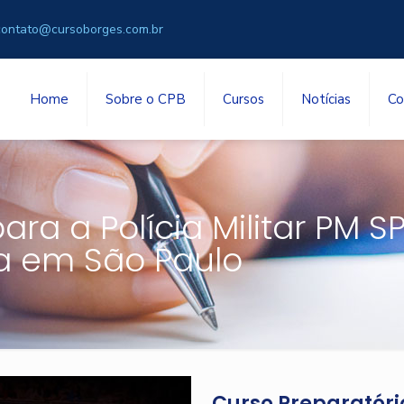
contato@cursoborges.com.br
Home
Sobre o CPB
Cursos
Notícias
Co
ra a Polícia Militar PM S
a em São Paulo
Curso Preparatório