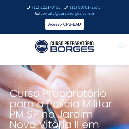
(11) 2221-8493
(11) 98781-2673
contato@cursoborges.com.br
Acesso CPB-EAD
Curso Preparatório
para a Polícia Militar
PM SP no Jardim
Nova Vitória II em