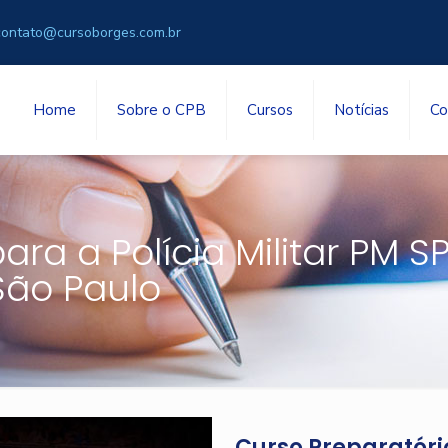
contato@cursoborges.com.br
Home
Sobre o CPB
Cursos
Notícias
Co
ra a Polícia Militar PM S
São Paulo
Curso Preparatório