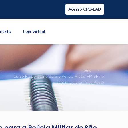
Acesso CPB-EAD
ntato
Loja Virtual
P
Home
Curso Preparatório para a Polícia Militar PM SP no
Jardim Lídia em São Paulo
 para a Polícia Militar de São