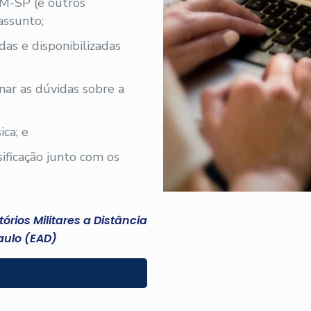
PM-SP (e outros
assunto;
iadas e disponibilizadas
nar as dúvidas sobre a
ica; e
sificação junto com os
rios Militares a Distância
aulo (EAD)