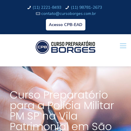
(11) 2221-8493
(11) 98781-2673
contato@cursoborges.com.br
Acesso CPB-EAD
Curso Preparatório
para a Polícia Militar
PM SP na Vila
Patrimonial em São