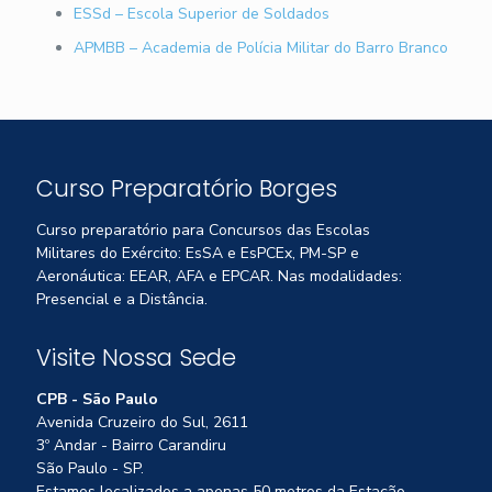
ESSd – Escola Superior de Soldados
APMBB – Academia de Polícia Militar do Barro Branco
Curso Preparatório Borges
Curso preparatório para Concursos das Escolas
Militares do Exército: EsSA e EsPCEx, PM-SP e
Aeronáutica: EEAR, AFA e EPCAR. Nas modalidades:
Presencial e a Distância.
Visite Nossa Sede
CPB - São Paulo
Avenida Cruzeiro do Sul, 2611
3º Andar - Bairro Carandiru
São Paulo - SP.
Estamos localizados a apenas 50 metros da Estação