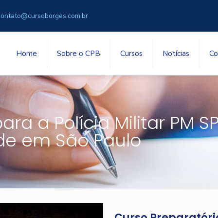
contato@cursoborges.com.br
Home
Sobre o CPB
Cursos
Notícias
Co
ra a Polícia Militar PM S
ade em São Paulo
Curso Preparatório