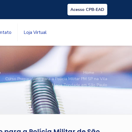
Acesso CPB-EAD
ntato
Loja Virtual
P
Home
Curso Preparatório para a Polícia Militar PM SP na Vila
Maria Trindade em São Paulo
 para a Polícia Militar de São