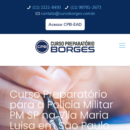
(11) 2221-8493
(11) 98781-2673
contato@cursoborges.com.br
Acesso CPB-EAD
Curso Preparatório
para a Polícia Militar
PM SP na Vila Maria
Luisa em São Paulo