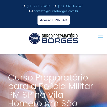
(11) 2221-8493
(11) 98781-2673
contato@cursoborges.com.br
Acesso CPB-EAD
Curso Preparatório
para a Polícia Militar
PM SP na Vila
Homero em São