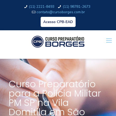
(11) 2221-8493
(11) 98781-2673
contato@cursoborges.com.br
Acesso CPB-EAD
Curso Preparatório
para a Polícia Militar
PM SP na Vila
Domitila em São