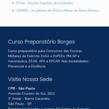
ESSd – Escola Superior de Soldados
APMBB – Academia de Polícia Militar do Barro Branco
Curso Preparatório Borges
Curso preparatório para Concursos das Escolas
Militares do Exército: EsSA e EsPCEx, PM-SP e
Aeronáutica: EEAR, AFA e EPCAR. Nas modalidades:
Presencial e a Distância.
Visite Nossa Sede
CPB - São Paulo
Avenida Cruzeiro do Sul, 2611
3º Andar - Bairro Carandiru
São Paulo - SP.
Estamos localizados a apenas 50 metros da Estação