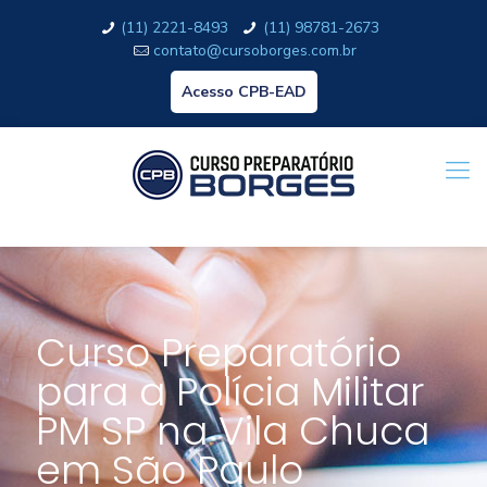
(11) 2221-8493
(11) 98781-2673
contato@cursoborges.com.br
Acesso CPB-EAD
Curso Preparatório
para a Polícia Militar
PM SP na Vila Chuca
em São Paulo