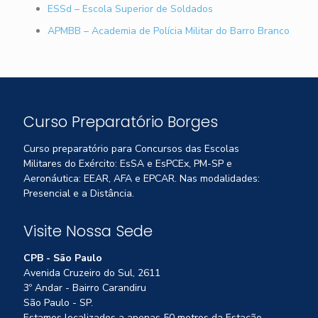
ESSd – Escola Superior de Soldados
APMBB – Academia de Polícia Militar do Barro Branco
Curso Preparatório Borges
Curso preparatório para Concursos das Escolas
Militares do Exército: EsSA e EsPCEx, PM-SP e
Aeronáutica: EEAR, AFA e EPCAR. Nas modalidades:
Presencial e a Distância.
Visite Nossa Sede
CPB - São Paulo
Avenida Cruzeiro do Sul, 2611
3º Andar - Bairro Carandiru
São Paulo - SP.
Estamos localizados a apenas 50 metros da Estação