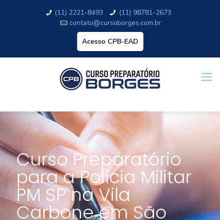
(11) 2221-8493
(11) 98781-2673
contato@cursoborges.com.br
Acesso CPB-EAD
Curso Preparatório
para a Polícia Militar
PM SP na Vila
Carbone em São