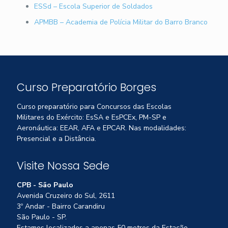
ESSd – Escola Superior de Soldados
APMBB – Academia de Polícia Militar do Barro Branco
Curso Preparatório Borges
Curso preparatório para Concursos das Escolas
Militares do Exército: EsSA e EsPCEx, PM-SP e
Aeronáutica: EEAR, AFA e EPCAR. Nas modalidades:
Presencial e a Distância.
Visite Nossa Sede
CPB - São Paulo
Avenida Cruzeiro do Sul, 2611
3º Andar - Bairro Carandiru
São Paulo - SP.
Estamos localizados a apenas 50 metros da Estação