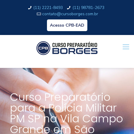
(11) 2221-8493
(11) 98781-2673
contato@cursoborges.com.br
Acesso CPB-EAD
Curso Preparatório
para a Polícia Militar
PM SP na Vila Campo
Grande em São