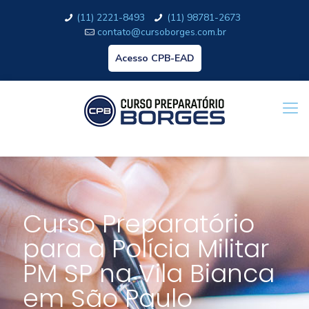
(11) 2221-8493
(11) 98781-2673
contato@cursoborges.com.br
Acesso CPB-EAD
Curso Preparatório
para a Polícia Militar
PM SP na Vila Bianca
em São Paulo