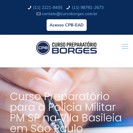
(11) 2221-8493
(11) 98781-2673
contato@cursoborges.com.br
Acesso CPB-EAD
Curso Preparatório
para a Polícia Militar
PM SP na Vila Basileia
em São Paulo