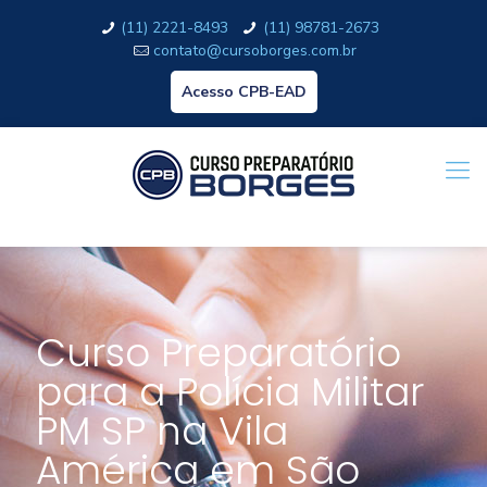
(11) 2221-8493
(11) 98781-2673
contato@cursoborges.com.br
Acesso CPB-EAD
Curso Preparatório
para a Polícia Militar
PM SP na Vila
América em São