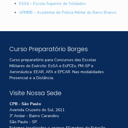
ESSd – Escola Superior de Soldados
APMBB – Academia de Polícia Militar do Barro Branco
Curso Preparatório Borges
Curso preparatório para Concursos das Escolas
Militares do Exército: EsSA e EsPCEx, PM-SP e
Aeronáutica: EEAR, AFA e EPCAR. Nas modalidades:
Presencial e a Distância.
Visite Nossa Sede
CPB - São Paulo
Avenida Cruzeiro do Sul, 2611
3º Andar - Bairro Carandiru
São Paulo - SP.
Estamos localizados a apenas 50 metros da Estação