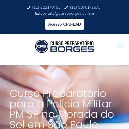
(11) 2221-8493
(11) 98781-2673
contato@cursoborges.com.br
Acesso CPB-EAD
Curso Preparatório
para a Polícia Militar
PM SP na Morada do
Sol em São Paulo