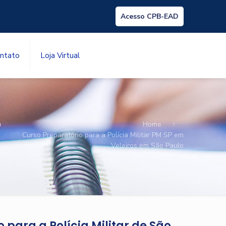
Acesso CPB-EAD
ntato
Loja Virtual
P
Home
Curso Preparatório para a Polícia Militar PM SP em
Veleiros em São Paulo
 para a Polícia Militar de São