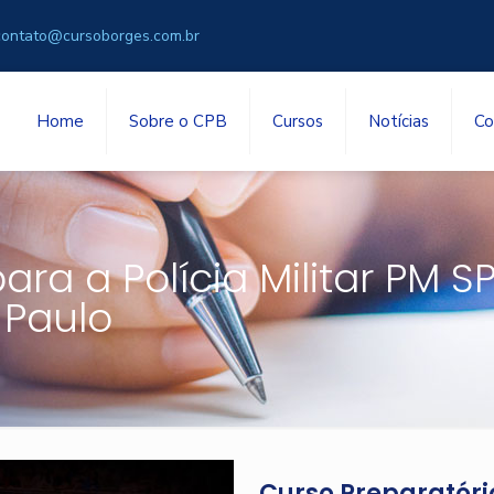
contato@cursoborges.com.br
Home
Sobre o CPB
Cursos
Notícias
Co
ra a Polícia Militar PM S
 Paulo
Curso Preparatório