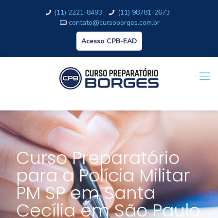
(11) 2221-8493
(11) 98781-2673
contato@cursoborges.com.br
Acesso CPB-EAD
Curso Preparatório
para a Polícia Militar
PM SP em Santa
Cecília em São Paulo