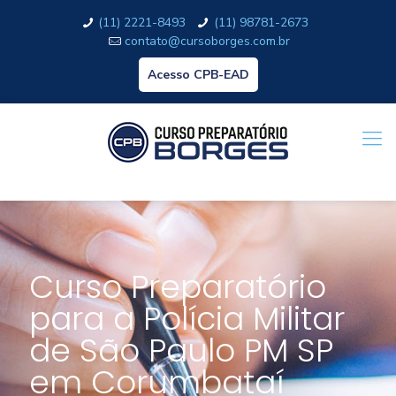
(11) 2221-8493
(11) 98781-2673
contato@cursoborges.com.br
Acesso CPB-EAD
Curso Preparatório
para a Polícia Militar
de São Paulo PM SP
em Corumbataí