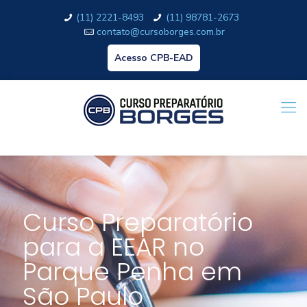
(11) 2221-8493
(11) 98781-2673
contato@cursoborges.com.br
Acesso CPB-EAD
Curso Preparatório
para a EEAR no
Parque Penha em
São Paulo