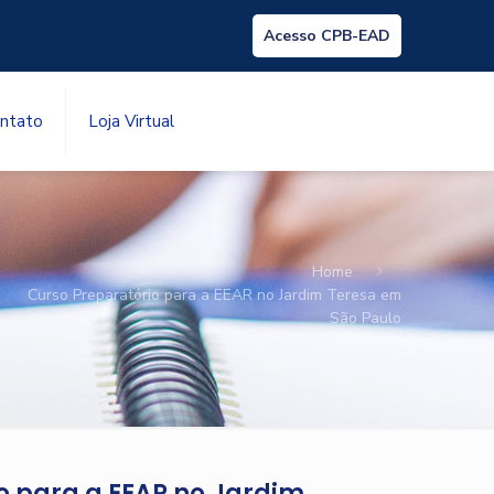
Acesso CPB-EAD
ntato
Loja Virtual
Home
Curso Preparatório para a EEAR no Jardim Teresa em
São Paulo
o para a EEAR no Jardim