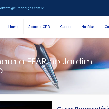
contato@cursoborges.com.br
Home
Sobre o CPB
Cursos
Notícias
Co
para a EEAR no Jardim
o
Curso Preparatóri