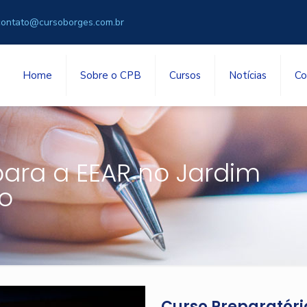
contato@cursoborges.com.br
Home
Sobre o CPB
Cursos
Notícias
Co
para a EEAR no Jardim
o
Curso Preparatóri