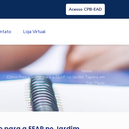
Acesso CPB-EAD
ntato
Loja Virtual
Home
Curso Preparatório para a EEAR no Jardim Tapera em
São Paulo
o para a EEAR no Jardim