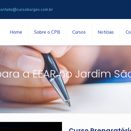
contato@cursoborges.com.br
Home
Sobre o CPB
Cursos
Notícias
Co
para a EEAR no Jardim Sã
Curso Preparatóri