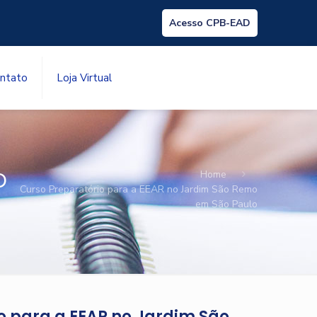
Acesso CPB-EAD
ntato
Loja Virtual
o
Home
Curso Preparatório para a EEAR no Jardim São Remo
em São Paulo
o para a EEAR no Jardim São