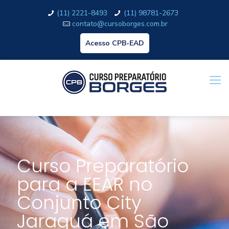
(11) 2221-8493
(11) 98781-2673
contato@cursoborges.com.br
Acesso CPB-EAD
Curso Preparatório
para a EEAR no
Conjunto City
Jaraguá em São