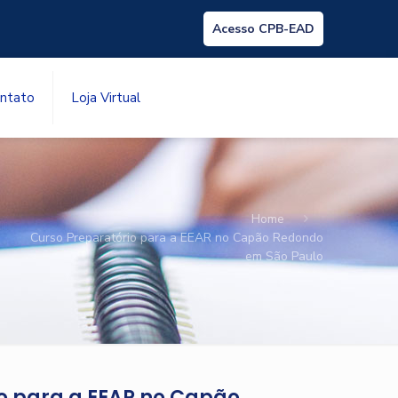
Acesso CPB-EAD
ntato
Loja Virtual
Home
Curso Preparatório para a EEAR no Capão Redondo
em São Paulo
o para a EEAR no Capão