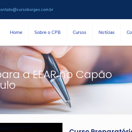
contato@cursoborges.com.br
Home
Sobre o CPB
Cursos
Notícias
Co
para a EEAR no Capão
ulo
Curso Preparatóri