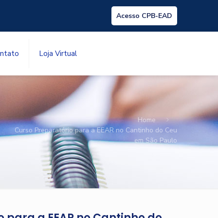
Acesso CPB-EAD
ntato
Loja Virtual
Home
Curso Preparatório para a EEAR no Cantinho do Ceu
em São Paulo
o para a EEAR no Cantinho do