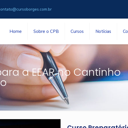
contato@cursoborges.com.br
Home
Sobre o CPB
Cursos
Notícias
Co
para a EEAR no Cantinho
lo
Curso Preparatóri