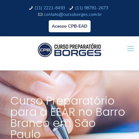
(11) 2221-8493
(11) 98781-2673
contato@cursoborges.com.br
Acesso CPB-EAD
Curso Preparatório
para a EEAR no Barro
Branco em São
Paulo