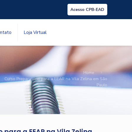
Acesso CPB-EAD
ntato
Loja Virtual
Home
Curso Preparatório para a EEAR na Vila Zelina em São
Paulo
 para a EEAR na Vila Zelina