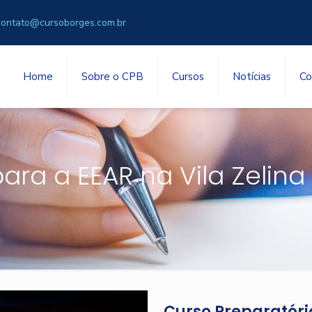
contato@cursoborges.com.br
Home
Sobre o CPB
Cursos
Notícias
Co
ara a EEAR na Vila Zelina
Curso Preparatório