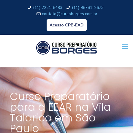
(11) 2221-8493
(11) 98781-2673
contato@cursoborges.com.br
Acesso CPB-EAD
Curso Preparatório
para a EEAR na Vila
Talarico em São
Paulo