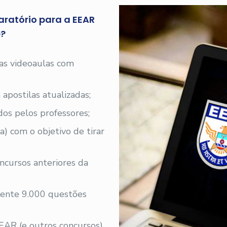
aratório para a EEAR
e?
 as videoaulas com
 apostilas atualizadas;
os pelos professores;
a) com o objetivo de tirar
ncursos anteriores da
ente 9.000 questões
EAR (e outros concursos)