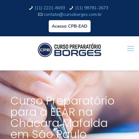
(11) 2221-8493
(11) 98781-2673
contato@cursoborges.com.br
Acesso CPB-EAD
Curso Preparatório
para a EEAR na
Chácara Mafalda
em São Paulo