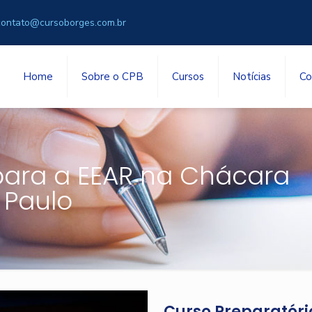
contato@cursoborges.com.br
Home
Sobre o CPB
Cursos
Notícias
Co
para a EEAR na Chácara
 Paulo
Curso Preparatóri