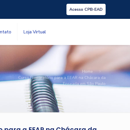
Acesso CPB-EAD
ntato
Loja Virtual
Home
Curso Preparatório para a EEAR na Chácara da
Enseada em São Paulo
o para a EEAR na Chácara da