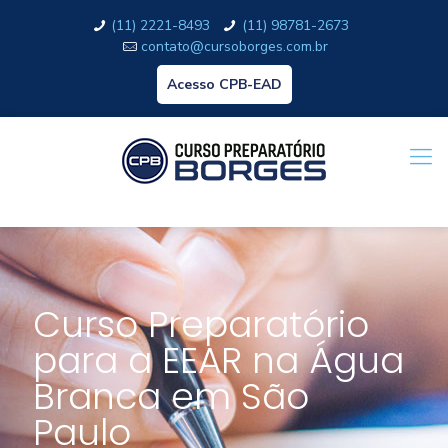
(11) 2221-8493
(11) 98781-2673
contato@cursoborges.com.br
Acesso CPB-EAD
Curso Preparatório
para a EEAR na Água
Branca em São
Paulo