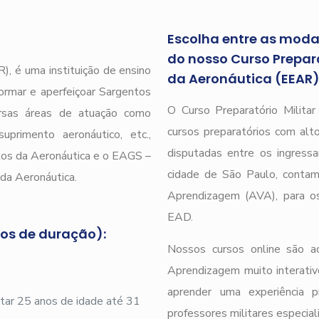
Escolha entre as modal
do nosso Curso Prepara
), é uma instituição de ensino
da Aeronáutica (EEAR
ormar e aperfeiçoar Sargentos
O Curso Preparatório Milita
ersas áreas de atuação como
cursos preparatórios com alto
uprimento aeronáutico, etc.,
disputadas entre os ingressa
tos da Aeronáutica e o EAGS –
cidade de São Paulo, conta
da Aeronáutica.
Aprendizagem (AVA), para os
EAD.
nos de duração):
Nossos cursos online são a
Aprendizagem muito interativ
aprender uma experiência 
ar 25 anos de idade até 31
professores militares especial