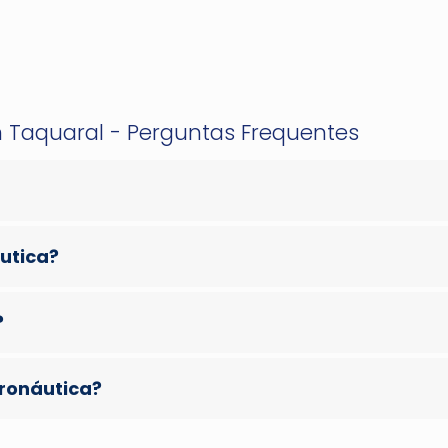
m Taquaral - Perguntas Frequentes
áutica?
?
eronáutica?