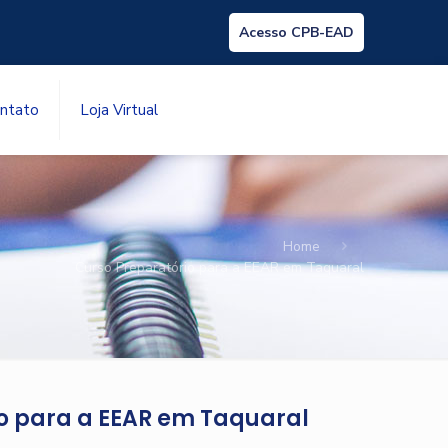
Acesso CPB-EAD
ntato
Loja Virtual
Home
Curso Preparatório para a EEAR em Taquaral
o para a EEAR em Taquaral