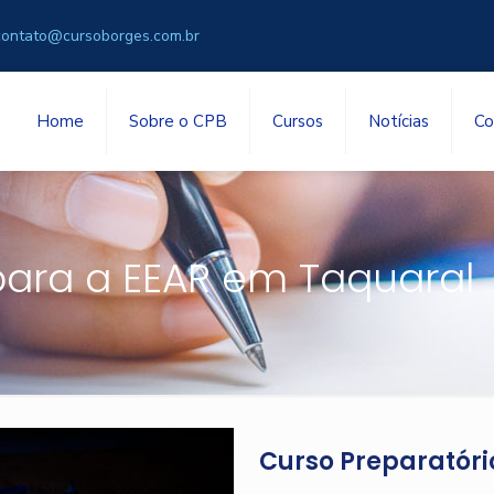
contato@cursoborges.com.br
Home
Sobre o CPB
Cursos
Notícias
Co
para a EEAR em Taquaral
Curso Preparatóri