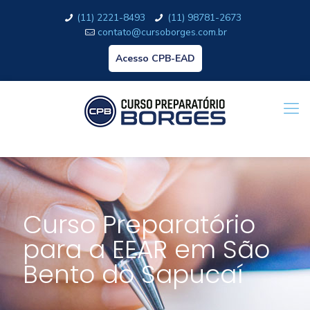
(11) 2221-8493
(11) 98781-2673
contato@cursoborges.com.br
Acesso CPB-EAD
Curso Preparatório
para a EEAR em São
Bento do Sapucaí