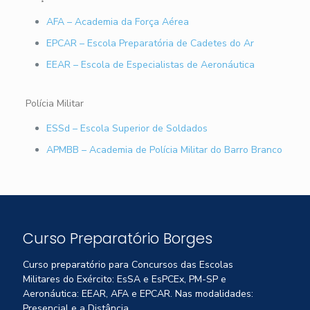
AFA – Academia da Força Aérea
EPCAR – Escola Preparatória de Cadetes do Ar
EEAR – Escola de Especialistas de Aeronáutica
Polícia Militar
ESSd – Escola Superior de Soldados
APMBB – Academia de Polícia Militar do Barro Branco
Curso Preparatório Borges
Curso preparatório para Concursos das Escolas
Militares do Exército: EsSA e EsPCEx, PM-SP e
Aeronáutica: EEAR, AFA e EPCAR. Nas modalidades:
Presencial e a Distância.