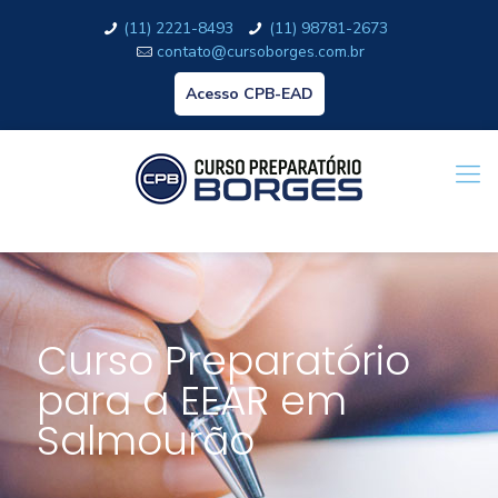
(11) 2221-8493
(11) 98781-2673
contato@cursoborges.com.br
Acesso CPB-EAD
Curso Preparatório
para a EEAR em
Salmourão