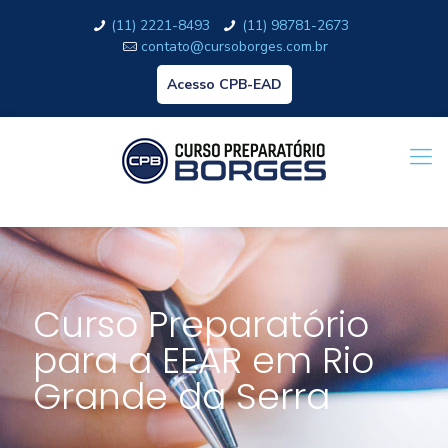
(11) 2221-8493
(11) 98781-2673
contato@cursoborges.com.br
Acesso CPB-EAD
Curso Preparatório
para a EEAR em Rio
Grande da Serra