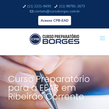
(11) 2221-8493
(11) 98781-2673
contato@cursoborges.com.br
Acesso CPB-EAD
Curso Preparatório
para a EEAR em
Ribeirão Corrente