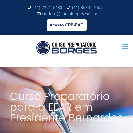
(11) 2221-8493
(11) 98781-2673
contato@cursoborges.com.br
Acesso CPB-EAD
Curso Preparatório
para a EEAR em
Presidente Bernardes