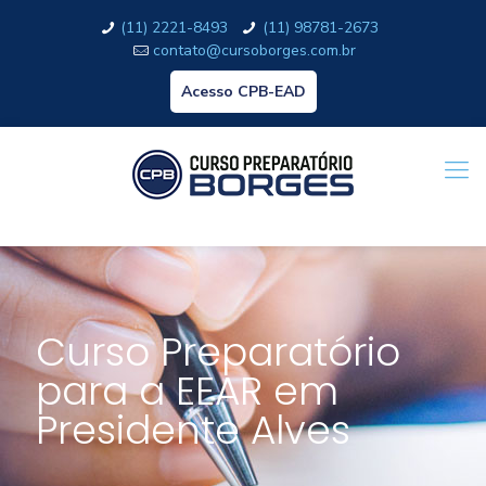
(11) 2221-8493
(11) 98781-2673
contato@cursoborges.com.br
Acesso CPB-EAD
Curso Preparatório
para a EEAR em
Presidente Alves